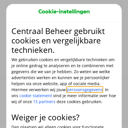
Terug
Cookie-instellingen
Centraal Beheer gebruikt
Pagina niet gevonden
cookies en vergelijkbare
technieken.
De pagina die je zoekt bestaat helaas niet (meer). Ga terug
naar de
hoofdpagina
of doe een nieuwe kentekencheck.
We gebruiken cookies en vergelijkbare technieken om
je online gedrag te analyseren en te combineren met
gegevens die we van je hebben. Zo weten we welke
advertenties werken en kunnen we je persoonlijker
helpen via onze website, app of sociale media.
Hiermee verwerken wij jouw
persoonsgegevens
. In
ons
cookie statement
vind je meer informatie over hoe
wij of onze
15 partners
deze cookies gebruiken.
Weiger je cookies?
Dan plaatsen wij alleen cookies voor functionele,