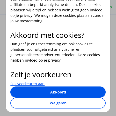
Bekijk de disclaimer
Veiligheid
Privacy
Fraudebeleid
affiliate en beperkt analytische doelen. Deze cookies
plaatsen wij altijd en hebben weinig tot geen invloed
op je privacy. We mogen deze cookies plaatsen zonder
jouw toestemming.
Akkoord met cookies?
Dan geef je ons toestemming om ook cookies te
plaatsen voor uitgebreid analytische- en
gepersonaliseerde advertentiedoelen. Deze cookies
hebben invloed op je privacy.
Zelf je voorkeuren
aanpassen?
Pas voorkeuren aan
Je bepaalt zelf voor welke doelen wij cookies mogen
Akkoord
plaatsen. Je keuze kun je op elk moment wijzigen. Of
trek je toestemming in via de link “Cookie-instellingen”
Weigeren
onderaan de pagina.